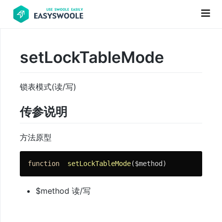
setLockTableMode
项
目
锁表模式(读/写)
前
言
传参说明
PHP
基
方法原型
础
知
function
setLockTableMode
($method)
识
$method 读/写
更
新