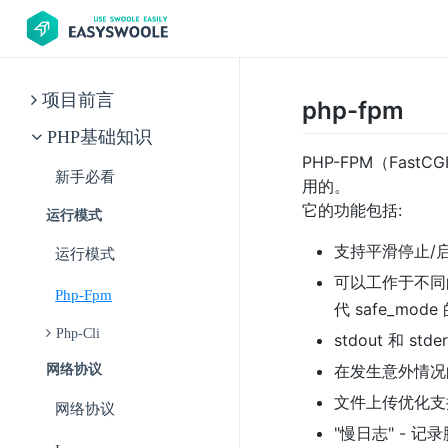
项目前言
php-fpm
PHP基础知识
PHP-FPM（Fas
新手必看
用的。
它的功能包括:
运行模式
支持平滑停止/
运行模式
可以工作于不同的 
Php-Fpm
代 safe_mod
Php-Cli
stdout 和 std
在发生意外情况的
网络协议
文件上传优化支
网络协议
"慢日志" - 记