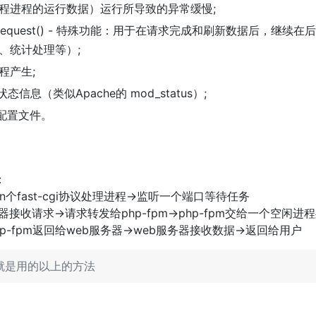
程进程的运行数据）运行所导致的异常缓慢;
inish_request() - 特殊功能：用于在请求完成和刷新数据后，继
、统计处理等）;
程产生;
状态信息（类似Apache的 mod_status）;
 的配置文件。
:
生成n个fast-cgi协议处理进程->监听一个端口等待任务
器接收请求->请求转发给php-fpm->php-fpm交给一个空闲进
hp-fpm返回给web服务器->web服务器接收数据->返回给用户
pm 就是用的以上的方法