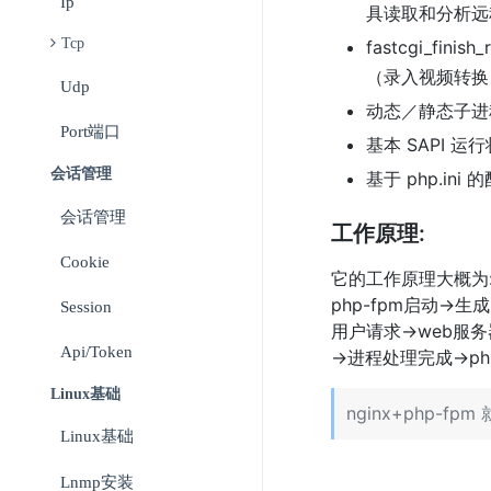
Ip
具读取和分析远
Tcp
fastcgi_f
（录入视频转换
Udp
动态／静态子进
Port端口
基本 SAPI 运行
会话管理
基于 php.ini
会话管理
工作原理:
Cookie
它的工作原理大概为
php-fpm启动->
Session
用户请求->web服务
Api/token
->进程处理完成->p
Linux基础
nginx+php-f
Linux基础
Lnmp安装