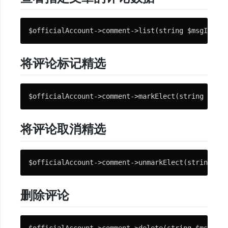
与
文
$officialAccount->comment->list(string $msgId, in
档
将评论标记精选
快
速
$officialAccount->comment->markElect(string $msgI
开
始
将评论取消精选
免
费
$officialAccount->comment->unmarkElect(string $ms
视
频
删除评论
教
程
$officialAccount->comment->delete(string $msgId, 