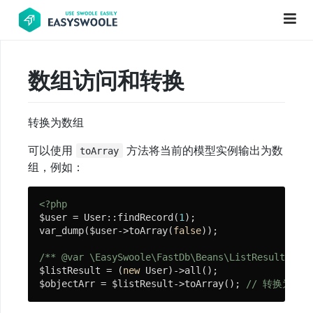
数组访问和转换
项
目
转换为数组
前
言
可以使用
方法将当前的模型实例输出为数
toArray
组，例如：
PHP
基
<?php
础
$user = User::findRecord(
1
);

知
var_dump($user->toArray(
false
));

识
/** 
@var
 \EasySwoole\FastDb\Beans\ListResult $lis
$listResult = (
new
 User)->all();

$objectArr = $listResult->toArray(); 
// 转换为 对
更
新