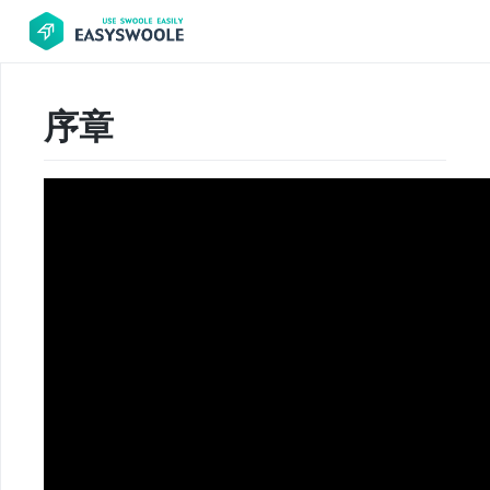
序章
项
目
前
言
PHP
基
础
知
识
更
新