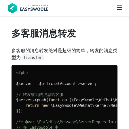
多客服消息转发
项
目
多客服的消息转发绝对是超级的简单，转发的消息类
前
型为
：
transfer
言
PHP
<?php
基
$server = $officialAccount->server;

础
知
// 转发收到的消息给客服
$server->push(
function
(\EasySwoole\WeChat\Kernel
识
return
new
 \EasySwoole\WeChat\Kernel\Messages
});

更
/** 
@var
 \Psr\Http\Message\ServerRequestInterface
// 在 EasySwoole 中
新