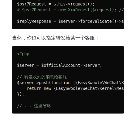
$psr7Request = 
$this
与
# $psr7Request = new XxxReuest($request); //
文
$replyResponse = $server->forceValidate()->serve(
档
当然，你也可以指定转发给某一个客服：
快
速
<?php
开
$server = $officialAccount->server;

始
// 转发收到的消息给客服
$server->push(
function
(\EasySwoole\WeChat\Kernel
免
return
new
 \EasySwoole\WeChat\Kernel\Messages
});

费
视
// ... 这里省略
频
教
程