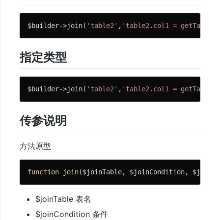
与
文
$builder->join(
'table2'
,
'table2.col1 = getTable.c
档
指定类型
快
速
$builder->join(
'table2'
,
'table2.col1 = getTable.c
开
始
传参说明
免
方法原型
费
视
function
join
($joinTable, $joinCondition, $joinTy
频
教
$joinTable 表名
程
$joinCondition 条件