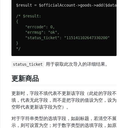
$result = $officialAccount->goods->add($data);

应
/* $result:

用
{

部
    "errcode": 0,

    "errmsg": "ok",

署
    "status_ticket": "115141102647330200"

}

*/
框
架
用于获取此次导入的详细结果。
status_ticket
设
计
更新商品
更新时，字段不填代表不更新该字段（此处的字段不
基
填，代表无此字段，而不是把字段的值设为空，设为
础
空即代表更新该字段为空）。
使
用
对于字符串类型的选填字段，如副标题，若清空不展
示，则可设置为空；对于数字类型的选填字段，如原