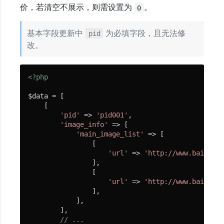
HTTP
价，若清空不展示，则需设置为
。
0
服
务
基本字段更新中
为必填字段，且无法修
pid
改。
数
据
<?php
库
$data = [

Socket
    [

'pid'
 => 
'pid001'
,

服
'image_info'
 => [

务
'main_image_list'
 => [

                [

'url'
 => 
'http://www.baidu.co
                ],

缓
                [

存
'url'
 => 
'http://www.baidu.co
                ],

            ],

        ],

消
// ...