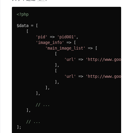
与
<?php
文
档
$data = [

    [

'pid'
 => 
'pid001'
,

快
'image_info'
 => [

'main_image_list'
 => [

速
                [

开
'url'
 => 
'http://www.google.c
                ],

始
                [

'url'
 => 
'http://www.google.c
                ],

免
            ],

费
        ],

视
// ...
频
    ],

教
// ...
程
];
