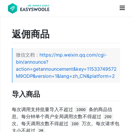
返佣商品
项
目
前
微信文档：
https://mp.weixin.qq.com/cgi-
言
bin/announce?
action=getannouncement&key=11533749572
PHP
M9ODP&version=1&lang=zh_CN&platform=2
基
础
导入商品
知
识
每次调用支持批量导入不超过
条的商品信
1000
息。每分钟单个商户全局调用次数不得超过
200
更
次。每天调用次数不得超过
万次。每次请求包
100
大小不超过
。
新
2M