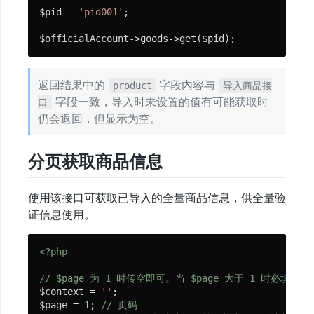
息
$pid = 
'pid001'
;

用
$officialAccount->goods->get($pid);
户
用
返回结果中的
字段内容与
product
导入商品接
户
字段一致，导入时未设置的值有可能获取时
口
标
仍会返回，但显示为空。
签
网
分页获取商品信息
页
授
权
使用该接口可获取已导入的全量商品信息，供全量验
证信息使用。
JSSDK
临
<?php
时
// $page 为 1 时传空即可。当 $page 大于 1 时必填，
素
$context = 
''
;  

材
$page = 
1
; 
// 页码