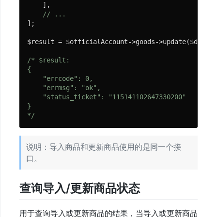
息
    ],

队
// ...
];

列
$result = $officialAccount->goods->update($data);

微
/* $result:

{

服
    "errcode": 0,

务
    "errmsg": "ok",

    "status_ticket": "115141102647330200"

}

微
*/
信
SDK
说明：导入商品和更新商品使用的是同一个接
口。
微
信
查询导入/更新商品状态
公
众
号
用于查询导入或更新商品的结果，当导入或更新商品