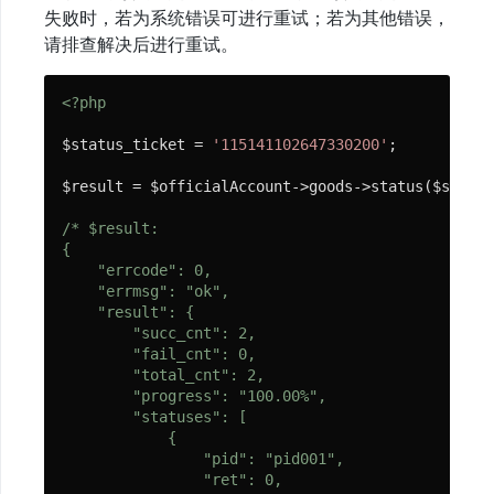
失败时，若为系统错误可进行重试；若为其他错误，
安
请排查解决后进行重试。
装
入
<?php
门
$status_ticket = 
'115141102647330200'
;

快
$result = $officialAccount->goods->status($status
速
开
/* $result:

始
{

    "errcode": 0,

配
    "errmsg": "ok",

置
    "result": {

        "succ_cnt": 2,

基
        "fail_cnt": 0,

础
        "total_cnt": 2,

        "progress": "100.00%",

接
        "statuses": [

口
            {

                "pid": "pid001",

服
                "ret": 0,

务