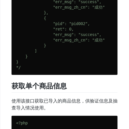
                "err_msg": "success",

端
                "err_msg_zh_cn": "成功"

            },

消
            {

息
                "pid": "pid002",

                "ret": 0,

多
                "err_msg": "success",

                "err_msg_zh_cn": "成功"

客
            }

服
        ]

消
    }

息
}

转
*/
发
消
获取单个商品信息
息
群
使用该接口获取已导入的商品信息，供验证信息及抽
发
查导入情况使用。
模
板
<?php
消