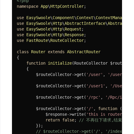
<?php
namespace
App
\
HttpController
;

与
文
use
EasySwoole
\
Component
\
Context
\
ContextManager
档
use
EasySwoole
\
Http
\
AbstractInterface
\
AbstractRou
use
EasySwoole
\
Http
\
Request
use
EasySwoole
\
Http
\
Response
use
FastRoute
\
RouteCollector
;

快
速
class
Router
extends
AbstractRouter
{

开
function
initialize
(RouteCollector $routeColl
始
{

        $routeCollector->get(
'/user'
, 
'/user'
);

        $routeCollector->get(
'/user1'
, 
'/User/use
免
费
        $routeCollector->get(
'/rpc'
, 
'/Rpc/index'
视
        $routeCollector->get(
'/'
, 
function
(Reque
频
            $response->write(
'this is router home
教
return
false
; 
// 不再往下请求,结束此次
        });

程
// $routeCollector->get('/', '/index');