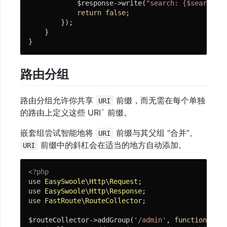
            $response->write(
"search: {$search}"
)
return
false
;

        });

    }

}
路由分组
路由分组允许你共享
前缀，而无需在每个单独
URI
的路由上定义这些 URI` 前缀。
嵌套组尝试智能地将
前缀与其父组 “合并”。
URI
前缀中的斜杠会在适当的地方自动添加。
URI
<?php
use
EasySwoole
\
Http
\
Request
use
EasySwoole
\
Http
\
Response
use
FastRoute
\
RouteCollector
;

$routeCollector->addGroup(
'/admin'
, 
function
(Rou