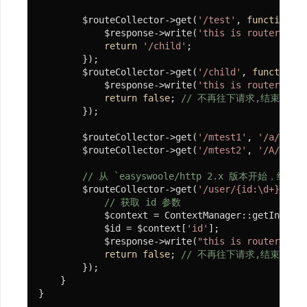
        $routeCollector->get(
'/test'
, 
function
(R
应
            $response->write(
'this is router test
用
return
'/child'
;

        });

部
        $routeCollector->get(
'/child'
, 
function
(
署
            $response->write(
'this is router chil
return
false
; 
// 不再往下请求,结束此次
        });

框
        $routeCollector->get(
'/mtest1'
, 
'/a/b/c/d
架
        $routeCollector->get(
'/mtest2'
, 
'/A/B/C/D
设
// 从 `easyswoole/http 2.x 版本开
计
        $routeCollector->get(
'/user/{id:\d+}'
, 
fu
// 获取 id 参数
            $context = ContextManager::getInstanc
基
            $id = $context[
'id'
];

            $response->write(
"this is router user
础
return
false
; 
// 不再往下请求,结束此次
使
        });

    }

用
}