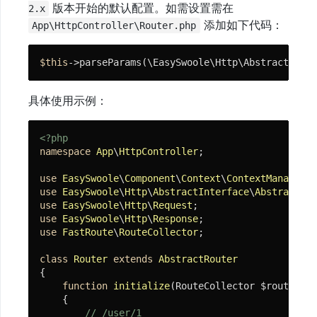
版本开始的默认配置。如需设置需在
2.x
添加如下代码：
App\HttpController\Router.php
$this
->parseParams(\EasySwoole\Http\AbstractInter
具体使用示例：
<?php
namespace
App
\
HttpController
;

use
EasySwoole
\
Component
\
Context
\
ContextManager
use
EasySwoole
\
Http
\
AbstractInterface
\
AbstractRou
use
EasySwoole
\
Http
\
Request
use
EasySwoole
\
Http
\
Response
use
FastRoute
\
RouteCollector
;

class
Router
extends
AbstractRouter
{

function
initialize
(RouteCollector $routeColl
{

// /user/1