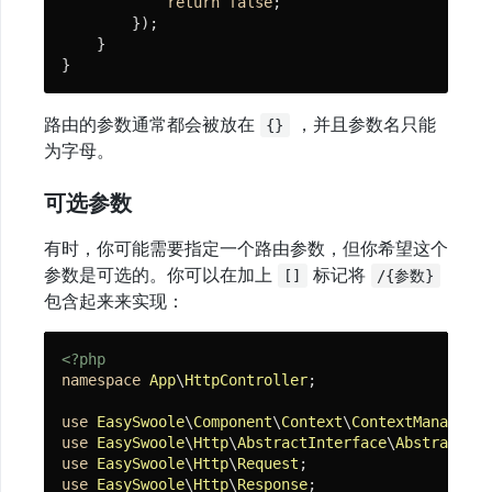
return
false
;

        });

    }

}
路由的参数通常都会被放在
，并且参数名只能
{}
为字母。
可选参数
有时，你可能需要指定一个路由参数，但你希望这个
参数是可选的。你可以在加上
标记将
[]
/{参数}
包含起来来实现：
<?php
namespace
App
\
HttpController
;

use
EasySwoole
\
Component
\
Context
\
ContextManager
use
EasySwoole
\
Http
\
AbstractInterface
\
AbstractRou
use
EasySwoole
\
Http
\
Request
use
EasySwoole
\
Http
\
Response