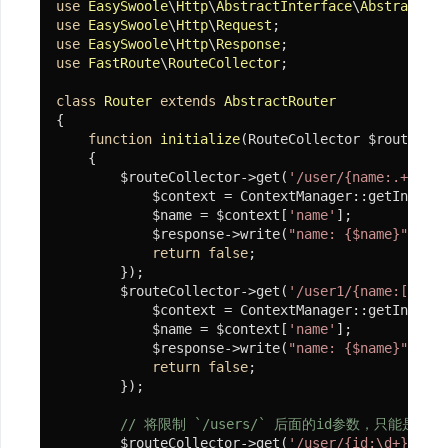
use
EasySwoole
\
Http
\
AbstractInterface
\
AbstractRou
use
EasySwoole
\
Http
\
Request
use
EasySwoole
\
Http
\
Response
use
FastRoute
\
RouteCollector
;

class
Router
extends
AbstractRouter
{

function
initialize
(RouteCollector $routeColl
{

        $routeCollector->get(
'/user/{name:.+}'
, 
f
            $context = ContextManager::getInstanc
            $name = $context[
'name'
];

            $response->write(
"name: {$name}"
);

return
false
;

        });

        $routeCollector->get(
'/user1/{name:[A-Za-
            $context = ContextManager::getInstanc
            $name = $context[
'name'
];

            $response->write(
"name: {$name}"
);

return
false
;

        });

// 将限制 `/users/` 后面的id参数，只能是数字 `
        $routeCollector->get(
'/user/{id:\d+}'
, 
fu