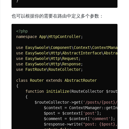
}
也可以根据你的需要在路由中定义多个参数：
<?php
namespace
App
\
HttpController
;

use
EasySwoole
\
Component
\
Context
\
ContextManager
use
EasySwoole
\
Http
\
AbstractInterface
\
AbstractRou
use
EasySwoole
\
Http
\
Request
use
EasySwoole
\
Http
\
Response
use
FastRoute
\
RouteCollector
;

class
Router
extends
AbstractRouter
{

function
initialize
(RouteCollector $routeColl
{

        $routeCollector->get(
'/posts/{post}/comme
            $context = ContextManager::getInstanc
            $post = $context[
'post'
];

            $comment = $context[
'comment'
];

            $response->write(
"post: {$post}, comm