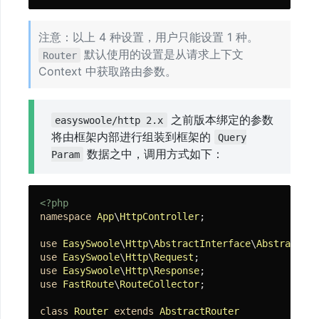
注意：以上 4 种设置，用户只能设置 1 种。
默认使用的设置是从请求上下文
Router
Context 中获取路由参数。
之前版本绑定的参数
easyswoole/http 2.x
将由框架内部进行组装到框架的
Query
数据之中，调用方式如下：
Param
<?php
namespace
App
\
HttpController
;

use
EasySwoole
\
Http
\
AbstractInterface
\
AbstractRou
use
EasySwoole
\
Http
\
Request
use
EasySwoole
\
Http
\
Response
use
FastRoute
\
RouteCollector
;

class
Router
extends
AbstractRouter