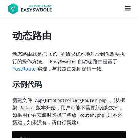
动态路由
项
目
动态路由就是把
的请求优雅地对应到你想要执
url
前
行的操作方法。
的动态路由是基于
EasySwoole
言
FastRoute
实现，与其路由规则保持一致。
PHP
示例代码
基
础
新建文件
，(从框
知
App\HttpController\Router.php
架
版本开始，用户可能不需要新建此文件。
3.4.x
识
如果用户在安装时选择了释放
则不必
Router.php
新建，如果没有，请自行新建):
更
新