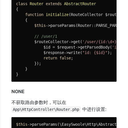
class
Router
extends
AbstractRouter
{

function
initialize
(RouteCollector $routeColl
{

$this
->parseParams(Router::PARSE_PARAMS_I
// /user/1
        $routeCollector->get(
'/user/{id:\d+}'
, 
fu
            $id = $request->getParsedBody(
'id'
); 
            $response->write(
"id: {$id}"
);

return
false
;

        });

    }

}
NONE
不获取路由参数时，可以在
中进行设置:
App\HttpController\Router.php
$this
->parseParams(\EasySwoole\Http\AbstractInter