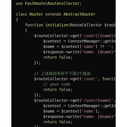
use
FastRoute
\
RouteCollector
;

class
Router
extends
AbstractRouter
{

function
initialize
(RouteCollector $routeColl
{

        $routeCollector->get(
'/user[/{name}]'
, 
fu
            $context = ContextManager::getInstanc
            $name = $context[
'name'
] ?? 
''
;

            $response->write(
"name: {$name}"
);

return
false
;

        });

// 上述路由等价于下面2个路由
        $routeCollector->get(
'/user'
, 
function
(R
// your code
return
false
;

        });

        $routeCollector->get(
'/user/{name}'
, 
func
            $context = ContextManager::getInstanc
            $name = $context[
'name'
];

            $response->write(
"name: {$name}"
);

return
false
;
