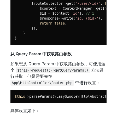
        $routeCollector->get(
'/user/{id}'
, 
functi
            $context = ContextManager::getInstanc
            $id = $context[
'id'
]; 
// 1
            $response->write(
"id: {$id}"
);

return
false
;

        });

    }

}
从 Query Param 中获取路由参数
如果想从 Query Param 中获取路由参数，可使用这
个
方法进
$this->request()->getQueryParams()
行获取，但是需要先在
中进行设置：
App\HttpController\Router.php
$this
->parseParams(\EasySwoole\Http\AbstractInter
具体设置如下：