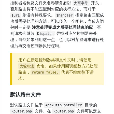
控制器名称及文件夹名称请务必以
开头，
大写字母
语
否则路由将不能匹配到对应的执行方法。而对于
言
则没有特殊要求。
指定路由匹配成
$uri
$handler
功后需要处理的方法，可以传入一个闭包，当传入闭
常
见
包时一定要
注意处理完成之后要处理结束响应
，否
问
则请求会继续
寻找对应的控制器来处
Dispatch
题
理，当然如果利用这一点，也可以对某些请求进行处
理后再交给控制器执行逻辑。
注
解
用户在新建控制器类和文件夹时，请使用
控
命名。如果使用回调函数方式处理
大驼峰法
制
路由，
代表不继续往下请
return false;
器
求。
安
装
默认路由文件
控
默认路由文件位于
目录的
App\HttpController
制
文件。在
文件可以定义
器
Router.php
Router.php