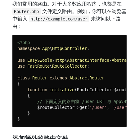
类
我们常用的路由。对于大多数应用程序，也都是在
注
文件定义路由。例如，你可以在浏览器
Router.php
解
中输入
来访问以下路
http://example.com/user
由：
Action
注
解
<?php
namespace
App
\
HttpController
;

成
use
EasySwoole
\
Http
\
AbstractInterface
\
AbstractRou
员
use
FastRoute
\
RouteCollector
;

属
性
class
Router
extends
AbstractRouter
注
{

解
function
initialize
(RouteCollector $routeColl
{

自
// 下面定义的路由将 /user URI 与 App\HttpCon
动
        $routeCollector->get(
'/user'
, 
'/User/inde
注
    }

}
解
文
档
添加额外的路由文件