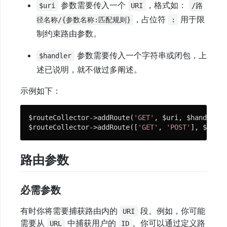
参数需要传入一个
，格式如：
$uri
URI
/路
，占位符
用于限
径名称/{参数名称:匹配规则}
:
制约束路由参数。
参数需要传入一个字符串或闭包，上
$handler
述已说明，就不做过多阐述。
示例如下：
$routeCollector->addRoute(
'GET'
, $uri, $handler);

$routeCollector->addRoute([
'GET'
, 
'POST'
], $uri, 
路由参数
必需参数
有时你将需要捕获路由内的
段。例如，你可能
URI
需要从
中捕获用户的
。你可以通过定义路
URL
ID