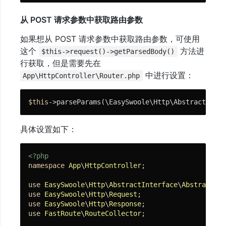
从 POST 请求参数中获取路由参数
如果想从 POST 请求参数中获取路由参数，可使用
这个
方法进
$this->request()->getParsedBody()
行获取，但是需要先在
中进行设置：
App\HttpController\Router.php
$this
->parseParams(\EasySwoole\Http\AbstractInter
具体设置如下：
<?php
namespace
App
\
HttpController
;

use
EasySwoole
\
Http
\
AbstractInterface
\
AbstractRou
use
EasySwoole
\
Http
\
Request
use
EasySwoole
\
Http
\
Response
use
FastRoute
\
RouteCollector
;
