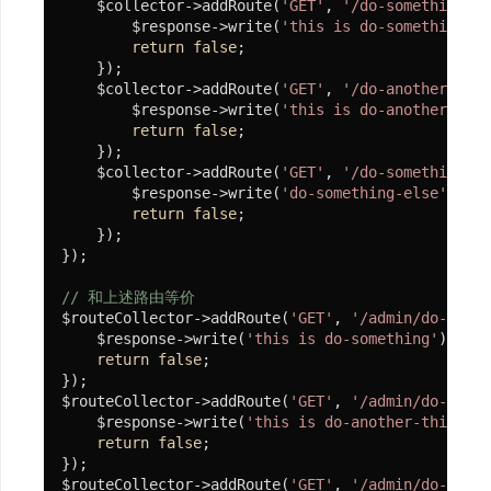
    $collector->addRoute(
'GET'
, 
'/do-something'
, 
        $response->write(
'this is do-something'
);

return
false
;

    });

    $collector->addRoute(
'GET'
, 
'/do-another-thin
        $response->write(
'this is do-another-thin
return
false
;

    });

    $collector->addRoute(
'GET'
, 
'/do-something-el
        $response->write(
'do-something-else'
);

return
false
;

    });

});

// 和上述路由等价
$routeCollector->addRoute(
'GET'
, 
'/admin/do-somet
    $response->write(
'this is do-something'
);

return
false
;

});

$routeCollector->addRoute(
'GET'
, 
'/admin/do-anoth
    $response->write(
'this is do-another-thing'
);

return
false
;

});

$routeCollector->addRoute(
'GET'
, 
'/admin/do-somet