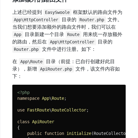
上述已经提到
框架默认的路由文件为
EasySwoole
数
目录的
文件。
App\HttpController
Router.php
据
当我们想要添加额外的路由文件时，我们可以在
库
目录新建一个目录
用来统一存放额外
App
Route
的路由，然后在
目录的
App\HttpController
Socket
文件中进行注册。如下：
Router.php
服
在
目录（前提：已自行创建好此目
务
App\Route
录），新增
文件，该文件内容如
ApiRouter.php
下：
缓
存
<?php
namespace
App
\
Route
;

消
use
FastRoute
\
RouteCollector
;

息
class
ApiRouter
队
{

public
function
initialize
(RouteCollector &$r
列