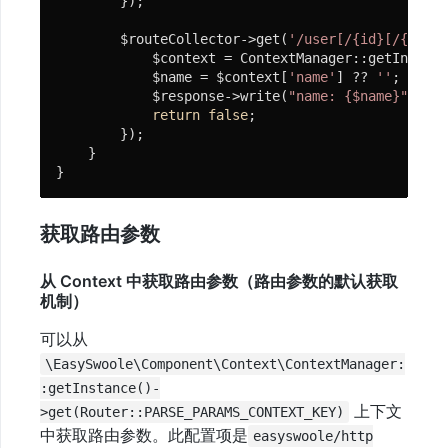
        });

        $routeCollector->get(
'/user[/{id}[/{name}
            $context = ContextManager::getInstanc
            $name = $context[
'name'
] ?? 
''
;

            $response->write(
"name: {$name}"
);

return
false
;

        });

    }

}
获取路由参数
从 Context 中获取路由参数（路由参数的默认获取
机制）
可以从
\EasySwoole\Component\Context\ContextManager:
:getInstance()-
上下文
>get(Router::PARSE_PARAMS_CONTEXT_KEY)
中获取路由参数。此配置项是
easyswoole/http