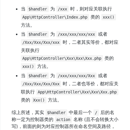
图
当
为
时，则对应关联执行
$handler
/xxx
验
类的
App\HttpController\Index.php
xxx()
证
方法。
码
当
为
或者
$handler
/xxx/xxx/xxx/xxx
验
时，二者其实等价，都对应
/Xxx/Xxx/Xxx/xxx
证
关联执行
器
类的
App\HttpController\Xxx\Xxx\Xxx.php
文
方法。
xxx()
件
当
为
或者
上
$handler
/xxx/xxx/xxx/Xxx
传
时，二者也等价，都对应关
/Xxx/Xxx/Xxx/Xxx
联执行
App\HttpController\Xxx\Xxx\Xxx.php
全
类的
方法。
局
Xxx()
变
综上所述，其实
中最后一个
后的名
量
$handler
/
称一定为控制器类的
名称 (且不会转换大小
action
I18n
写)，前面的则为对应控制器所在命名空间及路径，
多