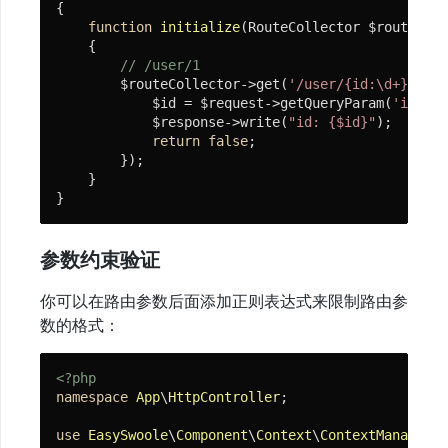
{

function
initialize
(RouteCollector $routeColl
{

// /user/1
        $routeCollector->get(
'/user/{id:\d+}'
, 
fu
            $id = $request->getQueryParam(
'id'
); 
            $response->write(
"id: {$id}"
);

return
false
;

        });

    }

}
参数约束验证
你可以在路由参数后面添加正则表达式来限制路由参
数的格式：
<?php
namespace
App
\
HttpController
;

use
EasySwoole
\
Component
\
Context
\
ContextManager