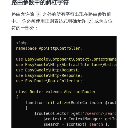
路由参数中的斜杠字符
路由允许除
之外的所有字符出现在路由参数值
/
中。 你必须使用正则表达式明确允许
成为占位
/
符的一部分：
<?php
namespace
App
\
HttpController
;

use
EasySwoole
\
Component
\
Context
\
ContextManager
use
EasySwoole
\
Http
\
AbstractInterface
\
AbstractRou
use
EasySwoole
\
Http
\
Request
use
EasySwoole
\
Http
\
Response
use
FastRoute
\
RouteCollector
;

class
Router
extends
AbstractRouter
{

function
initialize
(RouteCollector $routeColl
{

        $routeCollector->get(
'/search/{search:.*}
            $context = ContextManager::getInstanc
            $search = $context[
'search'
];
