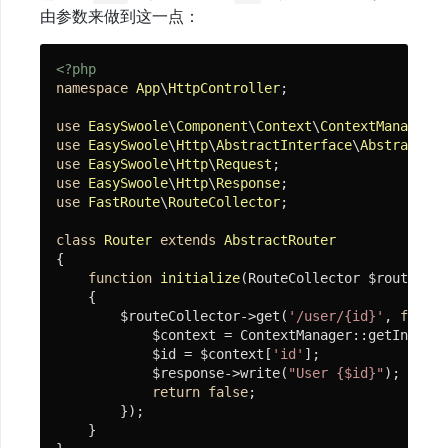
由参数来做到这一点：
<?php
namespace
App
\
HttpController
;

use
EasySwoole
\
Component
\
Context
\
ContextManager
use
EasySwoole
\
Http
\
AbstractInterface
\
AbstractRou
use
EasySwoole
\
Http
\
Request
use
EasySwoole
\
Http
\
Response
use
FastRoute
\
RouteCollector
;

class
Router
extends
AbstractRouter
{

function
initialize
(RouteCollector $routeColl
{

        $routeCollector->get(
'/user/{id}'
, 
functi
            $context = ContextManager::getInstanc
            $id = $context[
'id'
];

            $response->write(
"User {$id}"
);

return
false
;

        });

    }
