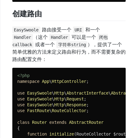
HTTP
服
创建路由
务
路由接受一个
和一个
控
EasySwoole
URI
制
（这个
可以是一个
Handler
Handler
闭包
器
或者一个
），提供了一个
callback
字符串string
简单优雅的方法来定义路由和行为，而不需要复杂的
请
路由配置文件：
求
对
象
<?php
namespace
App
\
HttpController
;

响
use
EasySwoole
\
Http
\
AbstractInterface
\
AbstractRou
应
use
EasySwoole
\
Http
\
Request
对
use
EasySwoole
\
Http
\
Response
象
use
FastRoute
\
RouteCollector
;

静
class
Router
extends
AbstractRouter
态
{

路
function
initialize
(RouteCollector $routeColl