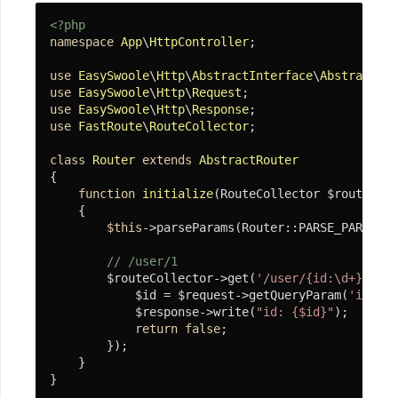
<?php
namespace
App
\
HttpController
;

use
EasySwoole
\
Http
\
AbstractInterface
\
AbstractRou
use
EasySwoole
\
Http
\
Request
use
EasySwoole
\
Http
\
Response
use
FastRoute
\
RouteCollector
;

class
Router
extends
AbstractRouter
{

function
initialize
(RouteCollector $routeColl
{

$this
->parseParams(Router::PARSE_PARAMS_I
// /user/1
        $routeCollector->get(
'/user/{id:\d+}'
, 
fu
            $id = $request->getQueryParam(
'id'
); 
            $response->write(
"id: {$id}"
);

return
false
;

        });

    }

}