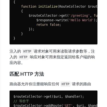
{

function
initialize
(RouteCollector $routeColl
{

        $routeCollector->get(
'/greeting'
, 
functio
            $response->write(
'Hello World'
);

return
false
;

        });

    }

}
注入的
请求对象可用来读取请求参数等，注
HTTP
入的
响应对象可用来指定返回给客户端的响
HTTP
应内容。
匹配 HTTP 方法
路由器允许你注册能响应任何
请求的路由
HTTP
// 等价于
$routeCollector->addRoute(
'GET'
, $uri, $handler);
