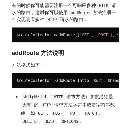
有的时候你可能需要注册一个可响应多种
请
HTTP
求的路由，这时你可以使用
方法注册一
addRoute
个实现响应多种
请求的路由：
HTTP
$routeCollector->addRoute([
'GET'
, 
'POST'
], $uri, 
addRoute 方法说明
方法格式如下：
$routeCollector->addRoute($http, $uri, $handler);
（
请求方法）参数必须是
$httpMethd
HTTP
的
请求方法字符串或者字符串数
大写
HTTP
组，如
、
、
、
、
GET
POST
PUT
PATCH
、
、
。
DELETE
HEAD
OPTIONS