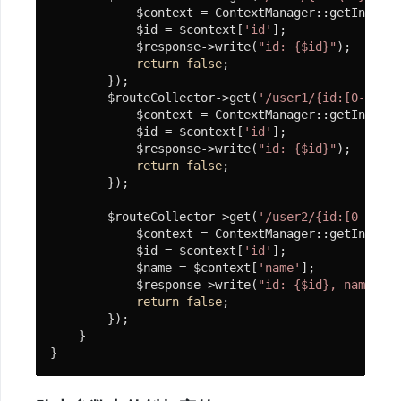
            $context = ContextManager::getInstanc
            $id = $context[
'id'
];

            $response->write(
"id: {$id}"
);

return
false
;

        });

        $routeCollector->get(
'/user1/{id:[0-9]+}'
            $context = ContextManager::getInstanc
            $id = $context[
'id'
];

            $response->write(
"id: {$id}"
);

return
false
;

        });

        $routeCollector->get(
'/user2/{id:[0-9]+}/
            $context = ContextManager::getInstanc
            $id = $context[
'id'
];

            $name = $context[
'name'
];

            $response->write(
"id: {$id}, name: {$
return
false
;

        });

    }

}