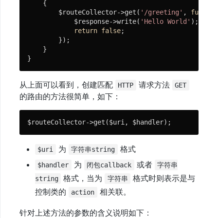
由
{

        $routeCollector->get(
'/greeting'
, 
functio
动
            $response->write(
'Hello World'
);

return
false
;

态
        });

路
    }

由
}
权
限
从上面可以看到，创建匹配
请求方法
HTTP
GET
与
的路由的方法很简单，如下：
中
间
$routeCollector->get($uri, $handler);
件
异
为
格式
$uri
字符串string
常
处
为
或者
$handler
闭包callback
字符串
理
格式，当为
格式时则表示是与
string
字符串
控制类的
相关联。
action
Session
针对上述方法的参数的含义说明如下：
视