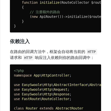
function
initialize
(RouteCollector $routeColl
问
{

题
// 注册额外的路由
        (
new
 ApiRouter())->initialize($routeColle
    }

开
}
源
项
依赖注入
目
在路由的回调方法中，框架会自动将当前的
HTTP
推
请求和
响应注入依赖到你的路由回调中：
HTTP
荐
Demo
<?php
namespace
App
\
HttpController
;

use
EasySwoole
\
Http
\
AbstractInterface
\
AbstractRou
use
EasySwoole
\
Http
\
Request
use
EasySwoole
\
Http
\
Response
use
FastRoute
\
RouteCollector
;

class
Router
extends
AbstractRouter