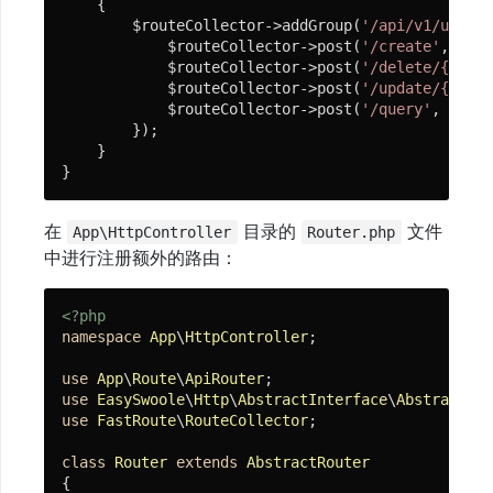
{

        $routeCollector->addGroup(
'/api/v1/user'
,
            $routeCollector->post(
'/create'
, 
'/Ap
微
            $routeCollector->post(
'/delete/{id:\d
服
            $routeCollector->post(
'/update/{id:\d
            $routeCollector->post(
'/query'
, 
'/Api
务
        });

    }

}
微
信
在
目录的
文件
App\HttpController
Router.php
SDK
中进行注册额外的路由：
<?php
组
namespace
App
\
HttpController
;

件
库
use
App
\
Route
\
ApiRouter
use
EasySwoole
\
Http
\
AbstractInterface
\
AbstractRou
use
FastRoute
\
RouteCollector
;

常
class
Router
extends
AbstractRouter
见
{
