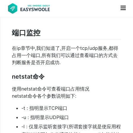
端口监控
项
目
在ip章节中,我们知道了,开启一个tcp/udp服务,都得
前
占用一个端口,所有我们可以通过查看端口的方式去
言
判断服务是否开启成功.
PHP
netstat命令
基
使用netstat命令可查看端口占用情况
础
netstat命令各个参数说明如下:
知
识
-t : 指明显示TCP端口
新
-u : 指明显示UDP端口
手
-l : 仅显示监听套接字(所谓套接字就是使应用程
必