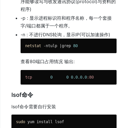
序能够读写与收发通讯协议(protocol)与资料的
看
程序)
运
-p : 显示进程标识符和程序名称，每一个套接
行
字/端口都属于一个程序。
模
-n : 不进行DNS轮询，显示IP(可以加速操作)
式
netstat
 -ntulp |grep 
80
运
行
模
查看80端口占用情况 输出:
式
tcp
0
0
0.0
.0
.0
:80
0
Php-
Fpm
lsof命令
Php-
Cli
lsof命令需要自行安装
网
络
sudo
 yum install lsof
协