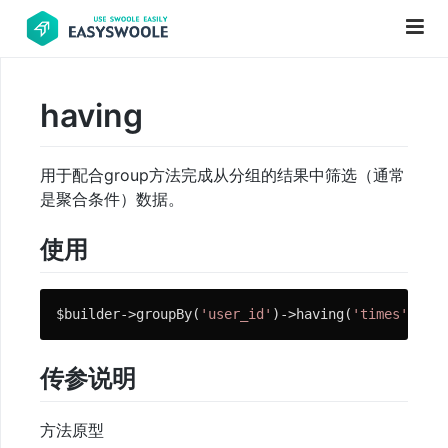
having
项
目
用于配合group方法完成从分组的结果中筛选（通常
前
是聚合条件）数据。
言
使用
PHP
基
础
$builder->groupBy(
'user_id'
)->having(
'times'
, 
3
,
'
知
识
传参说明
更
方法原型
新