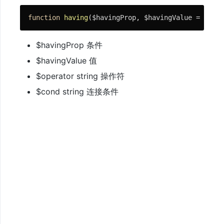
与
function
having
($havingProp, $havingValue = 
'DBNU
文
档
$havingProp 条件
$havingValue 值
快
$operator string 操作符
速
$cond string 连接条件
开
始
免
费
视
频
教
程