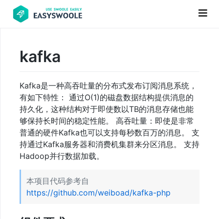
kafka
项
目
Kafka是一种高吞吐量的分布式发布订阅消息系统，
前
有如下特性： 通过O(1)的磁盘数据结构提供消息的
言
持久化，这种结构对于即使数以TB的消息存储也能
PHP
够保持长时间的稳定性能。 高吞吐量：即使是非常
普通的硬件Kafka也可以支持每秒数百万的消息。 支
基
持通过Kafka服务器和消费机集群来分区消息。 支持
础
Hadoop并行数据加载。
知
识
本项目代码参考自
https://github.com/weiboad/kafka-php
更
新