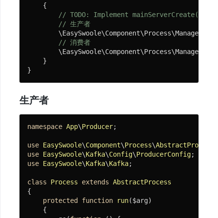
HTTP
{

服
// 
TODO:
 Implement mainServerCreate() met
// 生产者
务
        \EasySwoole\Component\Process\Manager::ge
// 消费者
        \EasySwoole\Component\Process\Manager::ge
数
    }

据
库
生产者
Socket
服
namespace
App
\
Producer
;

务
use
EasySwoole
\
Component
\
Process
\
AbstractProcess
use
EasySwoole
\
Kafka
\
Config
\
ProducerConfig
缓
use
EasySwoole
\
Kafka
\
Kafka
;

存
class
Process
extends
AbstractProcess
{

protected
function
run
($arg)
消
{
