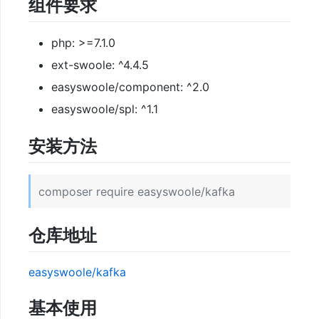
组件要求
与
文
php: >=7.1.0
档
ext-swoole: ^4.4.5
easyswoole/component: ^2.0
快
easyswoole/spl: ^1.1
速
开
安装方法
始
composer require easyswoole/kafka
免
费
仓库地址
视
频
easyswoole/kafka
教
程
基本使用