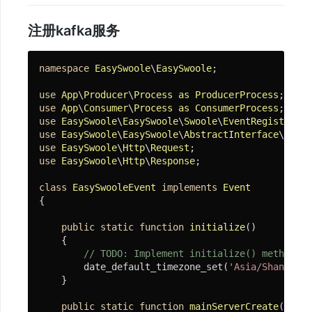
应
注册kafka服务
用
部
namespace
EasySwoole
\
EasySwoole
;

署
use
App
\
Producer
\
Process
as
ProducerProcess
use
App
\
Consumer
\
Process
as
ConsumerProcess
use
EasySwoole
\
EasySwoole
\
Swoole
\
EventRegister
框
use
EasySwoole
\
EasySwoole
\
AbstractInterface
\
Event
架
use
EasySwoole
\
Http
\
Request
use
EasySwoole
\
Http
\
Response
;

设
计
class
EasySwooleEvent
implements
Event
{

public
static
function
initialize
()
基
{

础
// 
TODO:
 Implement initialize() method.
        date_default_timezone_set(
'Asia/Shanghai'
使
    }

用
public
static
function
mainServerCreate
(Event