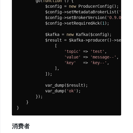
息
        go(
function
()
{

            $config = 
new
 ProducerConfig();

队
            $config->setMetadataBrokerList(
'127.0
列
            $config->setBrokerVersion(
'0.9.0'
);

            $config->setRequiredAck(
1
);

Queue
            $kafka = 
new
 Kafka($config);

安
            $result = $kafka->producer()->send([

装
                [

及
'topic'
 => 
'test'
,

'value'
 => 
'message--'
,

使
'key'
   => 
'key--'
,

用
                ],

            ]);

分
布
            var_dump($result);

            var_dump(
'ok'
);

式
        });

    }

Kafka
}
Nsq
消费者
FastCacheQueue