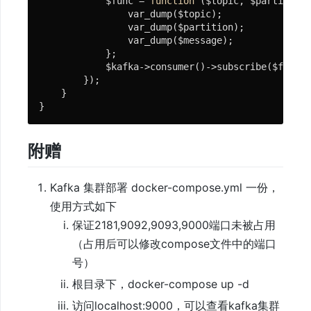
            $func = 
function
($topic, $partition,
库
                var_dump($topic);

                var_dump($partition);

                var_dump($message);

            };

常
            $kafka->consumer()->subscribe($func);

见
        });

    }

问
题
附赠
开
源
Kafka 集群部署 docker-compose.yml 一份，
项
使用方式如下
目
保证2181,9092,9093,9000端口未被占用
推
（占用后可以修改compose文件中的端口
荐
号）
Demo
根目录下，docker-compose up -d
访问localhost:9000，可以查看kafka集群