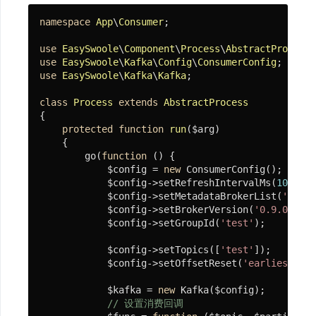
安
namespace
App
\
Consumer
;

装
及
use
EasySwoole
\
Component
\
Process
\
AbstractProcess
使
use
EasySwoole
\
Kafka
\
Config
\
ConsumerConfig
用
use
EasySwoole
\
Kafka
\
Kafka
;

class
Process
extends
AbstractProcess
{

微
protected
function
run
($arg)
服
{

        go(
function
()
{

务
            $config = 
new
 ConsumerConfig();

            $config->setRefreshIntervalMs(
1000
);

            $config->setMetadataBrokerList(
'127.0
微
            $config->setBrokerVersion(
'0.9.0'
);

            $config->setGroupId(
'test'
);

信
SDK
            $config->setTopics([
'test'
]);

            $config->setOffsetReset(
'earliest'
);

组
            $kafka = 
new
 Kafka($config);

// 设置消费回调
件