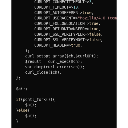
        CURLOPT_CONNECTTIMEOUT=>
3
,

与
        CURLOPT_TIMEOUT=>
10
,

        CURLOPT_AUTOREFERER=>
true
,

文
        CURLOPT_USERAGENT=>
"Mozilla/4.0 (compatib
档
        CURLOPT_FOLLOWLOCATION=>
true
,

        CURLOPT_RETURNTRANSFER=>
true
,

        CURLOPT_SSL_VERIFYPEER=>
false
,

        CURLOPT_SSL_VERIFYHOST=>
false
,

快
        CURLOPT_HEADER=>
true
,

速
    );

开
    curl_setopt_array($ch,$curlOPt);

    $result = curl_exec($ch);

始
    var_dump(curl_error($ch));

    curl_close($ch);

};

免
$a();

费
视
if
(pcntl_fork()){

    $a();

频
}
else
{

教
    $a();

程