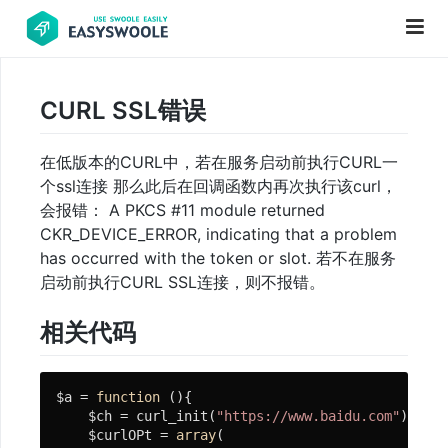
CURL SSL错误
项
目
在低版本的CURL中，若在服务启动前执行CURL一
前
个ssl连接 那么此后在回调函数内再次执行该curl，
言
会报错： A PKCS #11 module returned
CKR_DEVICE_ERROR, indicating that a problem
PHP
has occurred with the token or slot. 若不在服务
基
启动前执行CURL SSL连接，则不报错。
础
知
相关代码
识
$a = 
function
()
{

    $ch = curl_init(
"https://www.baidu.com"
);

更
    $curlOPt = 
array
(

新