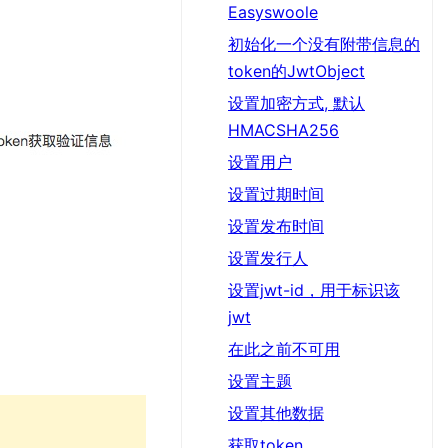
Easyswoole
初始化一个没有附带信息的
token的JwtObject
设置加密方式, 默认
HMACSHA256
设置用户
设置过期时间
设置发布时间
设置发行人
设置jwt-id，用于标识该
jwt
在此之前不可用
设置主题
设置其他数据
获取token