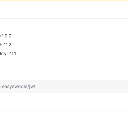
=1.0.0
: ^1.2
ty: ^1.1
e easyswoole/jwt