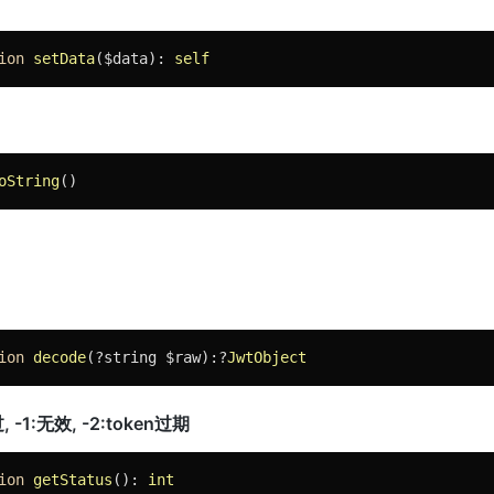
ion
setData
($data)
: 
self
oString
()
ion
decode
(?string $raw)
:?
JwtObject
-1:无效, -2:token过期
ion
getStatus
()
: 
int