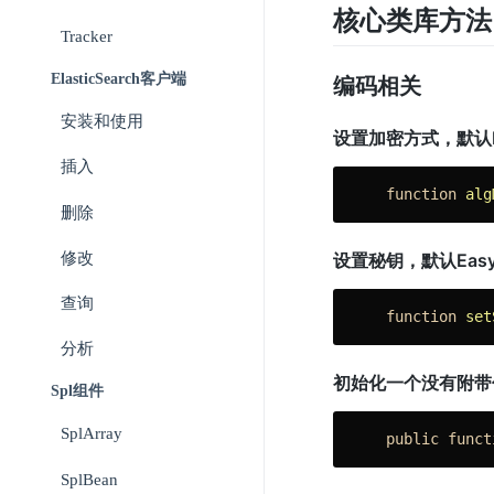
核心类库方法
Tracker
ElasticSearch客户端
编码相关
安装和使用
设置加密方式，默认H
插入
function
alg
删除
设置秘钥，默认Easys
修改
查询
function
set
分析
初始化一个没有附带信息
Spl组件
SplArray
public
funct
SplBean