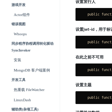
设置发行人
游戏开发
public
funct
Actor组件
错误视图
设置jwt-id，用于标
Whoops
public
funct
同步程序协程调用转化驱动
SyncInvoker
在此之前不可用
安装
public
funct
MongoDB 客户端案例
开发工具
设置主题
热重载 FileWatcher
public
funct
LinuxDash
辅助类(杂项工具)