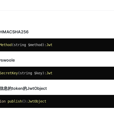
MACSHA256
Method
(string $method)
:
Jwt
woole
SecretKey
(string $key)
:
Jwt
的token的JwtObject
ion
publish
()
:
JwtObject