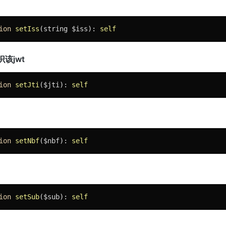
ion
setIss
(string $iss)
: 
self
识该jwt
ion
setJti
($jti)
: 
self
ion
setNbf
($nbf)
: 
self
ion
setSub
($sub)
: 
self