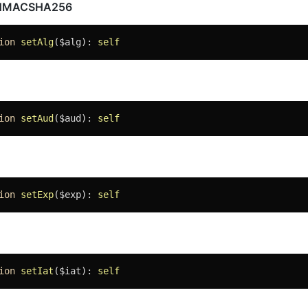
MACSHA256
ion
setAlg
($alg)
: 
self
ion
setAud
($aud)
: 
self
ion
setExp
($exp)
: 
self
ion
setIat
($iat)
: 
self