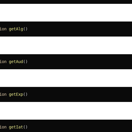
ion
getAlg
()
ion
getAud
()
ion
getExp
()
ion
getIat
()