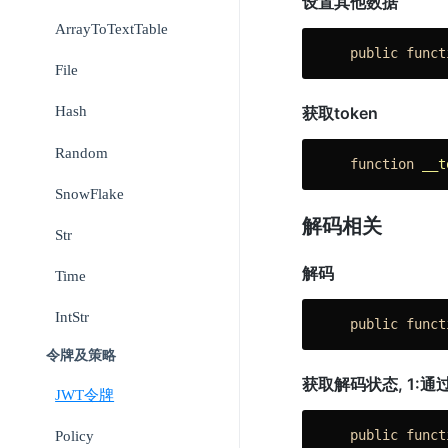
设置其他数据
ArrayToTextTable
public
funct
File
获取token
Hash
Random
function
__t
SnowFlake
解码相关
Str
解码
Time
IntStr
public
funct
令牌及策略
获取解码状态, 1:通过, 
JWT令牌
public
funct
Policy