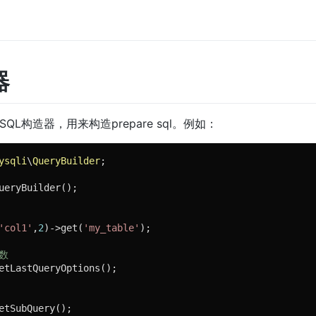
器
一个SQL构造器，用来构造prepare sql。例如：
ysqli
\
QueryBuilder
;

ueryBuilder();

'col1'
,
2
)->get(
'my_table'
);

数
etLastQueryOptions();

etSubQuery();
