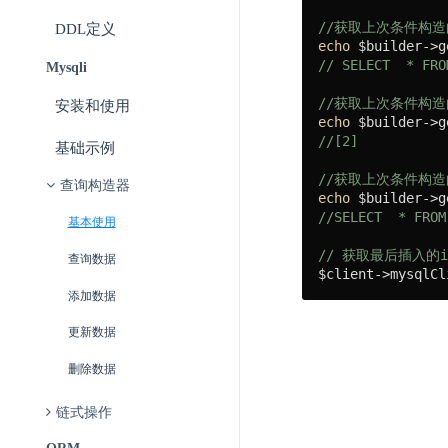
//获取上次条件构造
DDL定义
echo
// SELECT  * FRO
Mysqli
//获取上次条件构造
安装和使用
echo
//[2]
基础示例
//获取上次条件构造
查询构造器
echo
//SELECT  * FROM
基本使用
// 获取最后插入的in
查询数据
$client->mysqlCl
添加数据
更新数据
删除数据
链式操作
ORM