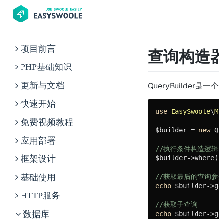
项目前言
查询构造
PHP基础知识
QueryBuilder是
更新与文档
快速开始
use
EasySwoole
\
M
免费视频教程
$builder = 
new
 Q
应用部署
//执行条件构造逻辑
$builder->where(
框架设计
//获取最后的查询参
基础使用
echo
 $builder->g
HTTP服务
//获取子查询
echo
 $builder->g
数据库