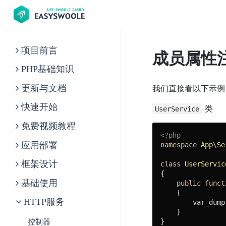
项目前言
成员属性
PHP基础知识
我们直接看以下示例
更新与文档
快速开始
类
UserService
免费视频教程
<?php
应用部署
namespace
App
\
Se
框架设计
class
UserServic
{

基础使用
public
funct
{

HTTP服务
        var_dump
    }

}
控制器