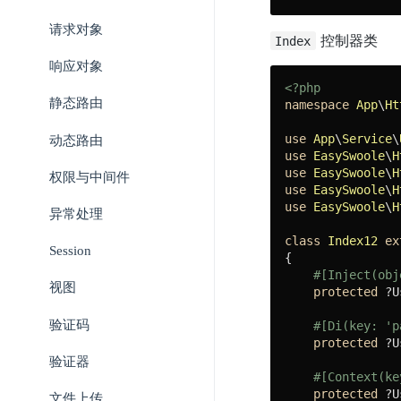
请求对象
控制器类
Index
响应对象
<?php
静态路由
namespace
App
\
Ht
use
App
\
Service
\
动态路由
use
EasySwoole
\
H
use
EasySwoole
\
H
权限与中间件
use
EasySwoole
\
H
use
EasySwoole
\
H
异常处理
class
Index12
ex
Session
{

#[Inject(obj
视图
protected
 ?U
验证码
#[Di(key: 'p
protected
 ?U
验证器
#[Context(ke
protected
 ?U
文件上传