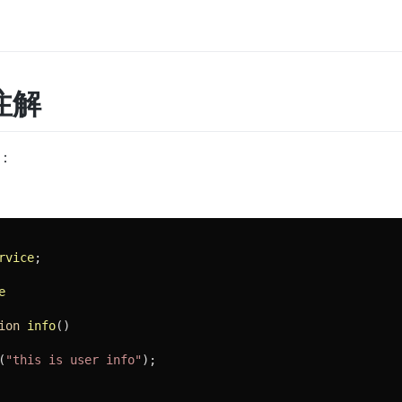
注解
：
rvice
;

e
ion
info
()
(
"this is user info"
);
