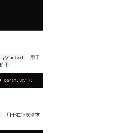
，用于
rty\Context
价于:
(
'param3Key'
);
，用于在每次请求
i