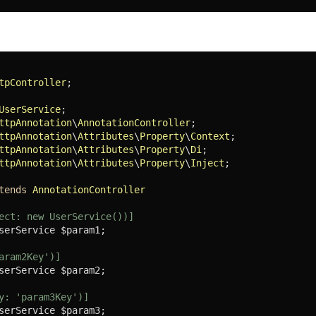
tpController
;

UserService
ttpAnnotation
\
AnnotationController
ttpAnnotation
\
Attributes
\
Property
\
Context
ttpAnnotation
\
Attributes
\
Property
\
Di
ttpAnnotation
\
Attributes
\
Property
\
Inject
;

tends
AnnotationController
ect: new UserService())]
serService $param1;

aram2Key')]
serService $param2;

y: 'param3Key')]
serService $param3;
