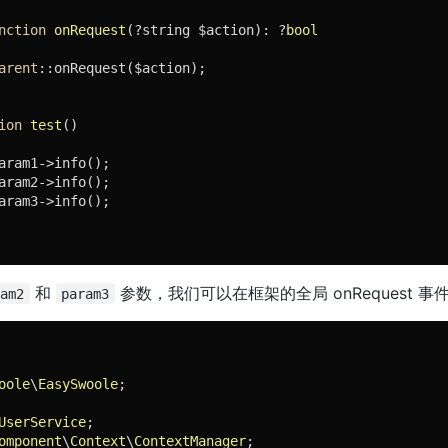
nction
onRequest
(?string $action)
: ?
bool
arent
::onRequest($action);

ion
test
()
aram1->info();

aram2->info();

aram3->info();

和
参数，我们可以在框架的全局 onRequest 
ram2
param3
oole
\
EasySwoole
;

UserService
omponent
\
Context
\
ContextManager