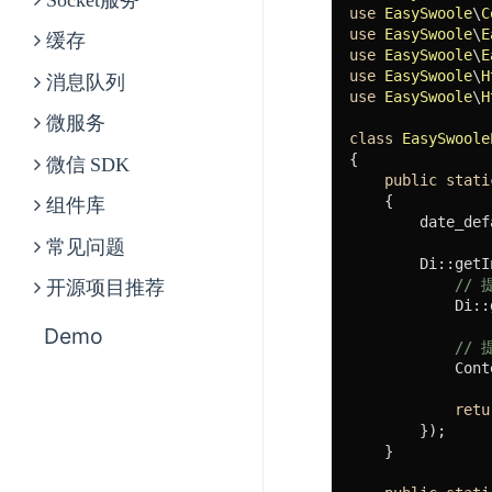
use
EasySwoole
\
C
use
EasySwoole
\
E
缓存
use
EasySwoole
\
E
use
EasySwoole
\
H
消息队列
use
EasySwoole
\
H
微服务
class
EasySwoole
{

微信 SDK
public
stati
{

组件库
        date_def
常见问题
        Di::getI
// 
开源项目推荐
            Di::
Demo
// 
            Cont
retu
        });

    }
