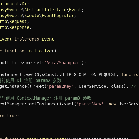
omponent
\
Di
asySwoole
\
AbstractInterface
\
Event
asySwoole
\
Swoole
\
EventRegister
ttp
\
Request
ttp
\
Response
;

Event
implements
Event
c
function
initialize
()
ault_timezone_set(
'Asia/Shanghai'
);

nstance()->set(SysConst::HTTP_GLOBAL_ON_REQUEST, 
functio
提前使用 Di 注册 param2 参数
getInstance()->set(
'param2Key'
, UserService::class); 
//
提前使用 ContextManager 注册 param3 参数
extManager::getInstance()->set(
'param3Key'
, 
new
 UserServ
rn
true
;
