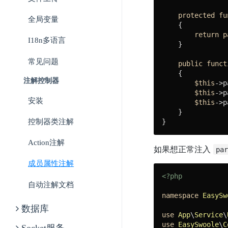
protected
fu
全局变量
{

return
p
I18n多语言
    }

常见问题
public
funct
{

注解控制器
$this
->p
$this
->p
安装
$this
->p
    }

}
控制器类注解
Action注解
如果想正常注入
pa
成员属性注解
<?php
自动注解文档
namespace
EasySw
数据库
use
App
\
Service
\
use
EasySwoole
\
C
Socket服务