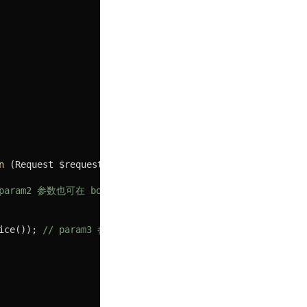
n
(Request $request, Response $response)
: 
bool
{

 param2 参数也可在 bootstrap、initialize、mainServerCr
ice()); 
// param3 参数只可在全局 onRequest 事件中提前注册。