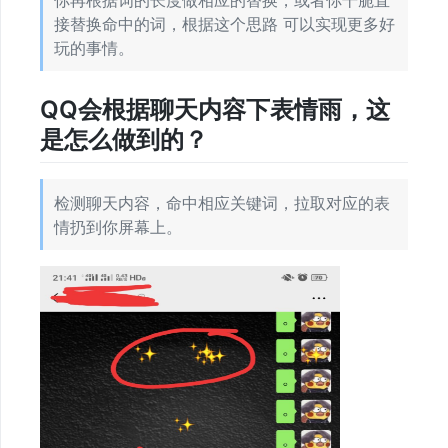
接替换命中的词，根据这个思路 可以实现更多好
与
玩的事情。
文
档
QQ会根据聊天内容下表情雨，这
是怎么做到的？
快
速
开
检测聊天内容，命中相应关键词，拉取对应的表
始
情扔到你屏幕上。
免
费
视
频
教
程