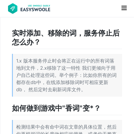
实时添加、移除的词，服务停止后
项
怎么办？
目
前
1.x 版本服务停止时会将正在运行中的所有词落
言
地到文件，2.x移除了这一特性 我们更倾向于用
PHP
户自己处理这些词。举个例子：比如你所有的词
基
都存在db中，在线添加移除词时可相应更新
db， 然后定时去刷新词库文件。
础
知
识
如何做到游戏中"香词"变*？
更
检测结果中会有命中词在文章的具体位置，然后
新
你再根据词的长度做相应的替换，或者你干脆直