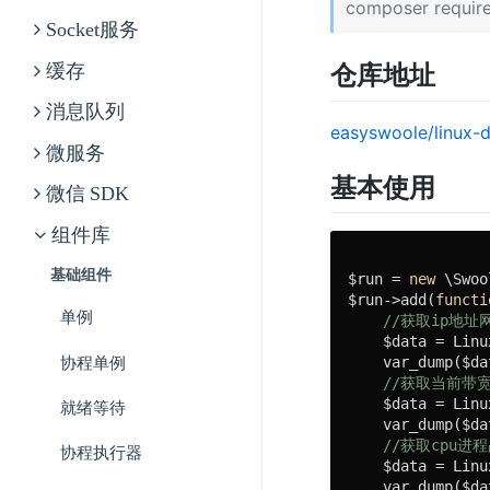
composer require
Socket服务
仓库地址
缓存
消息队列
easyswoole/linux-
微服务
基本使用
微信 SDK
组件库
基础组件
$run = 
new
 \Swoo
$run->add(
functi
单例
//获取ip地
    $data = Linu
    var_dump($dat
协程单例
//获取当前带
    $data = Linu
就绪等待
    var_dump($dat
//获取cpu进
协程执行器
    $data = Linu
    var_dump($dat