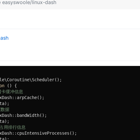
 easyswoole/linux-dash
dash
le\Coroutine\Scheduler();

on
()
{

址网卡缓冲信息
xDash::arpCache();

a);

宽数据
xDash::bandWidth();

a);

程占用排行信息
xDash::cpuIntensiveProcesses();

a);
