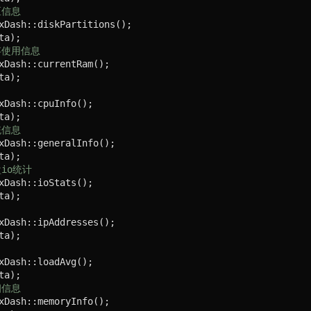
区信息
xDash::diskPartitions();

a);

存使用信息
xDash::currentRam();

a);

xDash::cpuInfo();

a);

统信息
xDash::generalInfo();

a);

io统计
xDash::ioStats();

a);

xDash::ipAddresses();

a);

xDash::loadAvg();

a);

细信息
xDash::memoryInfo();
