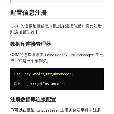
与
配置信息注册
文
档
的连接配置信息（数据库连接信息）需要注册
ORM
到连接管理器中。
快
速
数据库连接管理器
开
ORM的连接管理由
类完
EasySwoole\ORM\DbManager
始
成，它是一个单例类。
免
use
EasySwoole
\
ORM
\
DbManager
;

费
DbManager::getInstance();
视
频
注册数据库连接配置
教
程
你
可以
在框架
主服务创建事件中注册
initialize