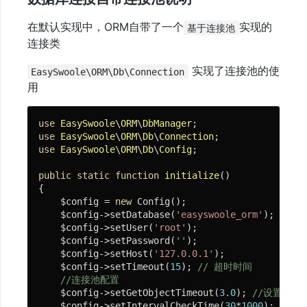
HTTP
服
在默认实现中，ORM自带了一个
实现的
基于连接池
务
连接类
实现了连接池的使
EasySwoole\ORM\Db\Connection
数
用
据
库
use
EasySwoole
\
ORM
\
DbManager
use
EasySwoole
\
ORM
\
Db
\
Connection
Socket
use
EasySwoole
\
ORM
\
Db
\
Config
;

服
public
static
function
initialize
()
务
{

    $config = 
new
 Config();

    $config->setDatabase(
'easyswoole_orm'
);

缓
    $config->setUser(
'root'
);

    $config->setPassword(
''
);

存
    $config->setHost(
'127.0.0.1'
);

    $config->setTimeout(
15
); 
// 超时时间
//连接池配置
消
    $config->setGetObjectTimeout(
3.0
); 
//设置获取
    $config->setIntervalCheckTime(
30
*
1000
); 
//