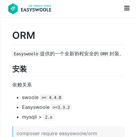
ORM
项
目
提供的一个全新协程安全的
封装。
Easyswoole
ORM
前
言
安装
PHP
基
依赖关系
础
swoole
>= 4.4.8
知
Easyswoole
>=3.3.2
识
mysqli >
2.x
更
composer require easyswoole/orm
新