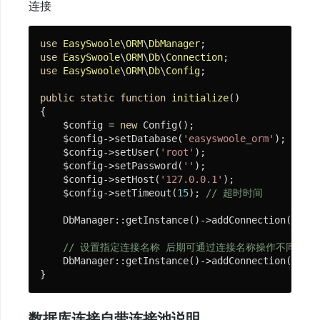
连接
应
use
EasySwoole
\
ORM
\
DbManager
用
use
EasySwoole
\
ORM
\
Db
\
Connection
部
use
EasySwoole
\
ORM
\
Db
\
Config
;

署
public
static
function
initialize
()
{

    $config = 
new
 Config();

框
    $config->setDatabase(
'easyswoole_orm'
);

架
    $config->setUser(
'root'
);

    $config->setPassword(
''
);

设
    $config->setHost(
'127.0.0.1'
);

计
    $config->setTimeout(
15
); 
// 超时时间
    DbManager::getInstance()->addConnection(
new
 C
基
// 设置指定连接名称 后期可通过连接名称操作不同的数
础
    DbManager::getInstance()->addConnection(
new
 C
使
}
用
数据库连接自带连接池说明